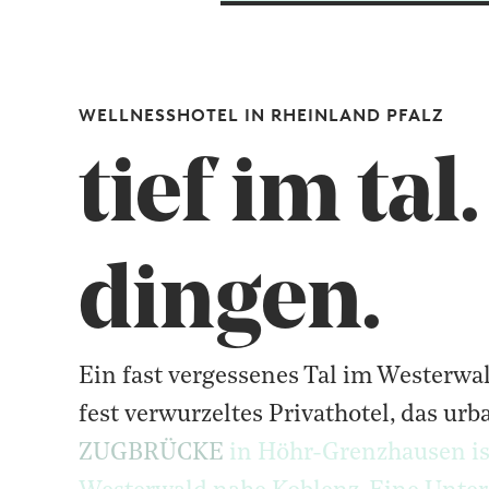
WELLNESSHOTEL IN RHEINLAND PFALZ
tief im tal
dingen.
Ein fast vergessenes Tal im Westerwa
Ein
fast
vergessenes
Tal
im
Westerwa
Hier findest du genau das, was guttut
fest
verwurzeltes
Privathotel,
das
urb
ZUGBRÜCKE
in
Höhr-Grenzhausen
i