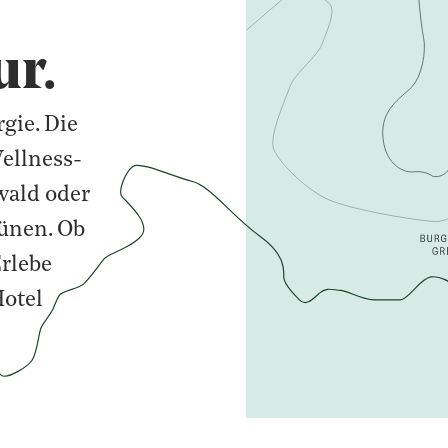
ur.
gie. Die
Wellness-
wald oder
ünen. Ob
Erlebe
Hotel