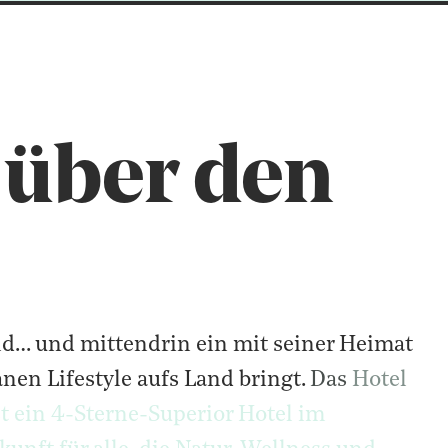
. über den
ld… und mittendrin ein mit seiner Heimat fes
ld…
und
mittendrin
ein
mit
seiner
Heimat
: Sport, Entspannung, gutes Essen und ganz v
anen
Lifestyle
aufs
Land
bringt.
Das
Hotel
st
ein
4-Sterne-Superior
Hotel
im