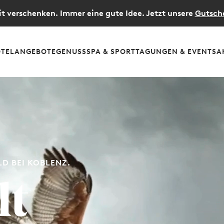
t verschenken. Immer eine gute Idee. Jetzt unsere
Gutsch
TEL
ANGEBOTE
GENUSS
SPA & SPORT
TAGUNGEN & EVENTS
A
D BEI KOBLENZ.
lt