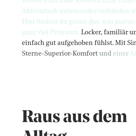
Westerwald
nahe
Koblenz.
Eine
Unter
Aktivurlaub
miteinander
verbinden
w
Hier
findest
du
genau
das,
was
guttut
Locker, familiär u
ganz
viel
Freiraum.
Locker,
familiär
u
einfach
gut
aufgehoben
fühlst.
Mit
Si
Sterne-Superior-Komfort
und
einer
An
Raus aus dem