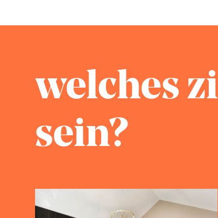
welches z
sein?