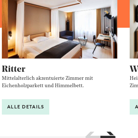
Ritter
W
Mittelalterlich akzentuierte Zimmer mit
Hei
Eichenholzparkett und Himmelbett.
Zim
ALLE DETAILS
Nach links blättern
Nach rechts 