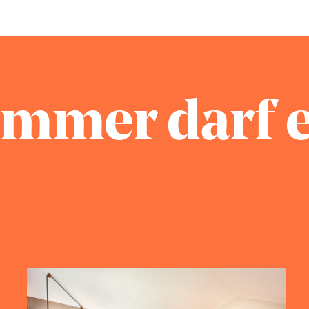
Einzelreservierungen bis 5 Personen sind
Von 6 – 14 Jahren: pro Kind und Tag
stornierbar. Gruppenbuchungen ab 6 Pe
Übernachtung inkl. Frühstück vom Buffe
kostenfrei storniert werden. Es ist keine
Bei Anreise von 1 Erwachsenem + Kind b
Stornierung nach der genannten Frist, 
Einzelzimmerpreis und für das Kind die o
gebuchten Leistungen berechnet.
Im eigenen Zimmer:
Nicht mit anderen Rabattaktionen kombi
Bis 14 Jahre: pro Kind und Tag
immer darf 
Übernachtung inkl. Frühstück vom Buffe
Halbpension (Abendessen vom Dinnerbu
Kinder von 6 – 9 Jahre 15,-
Kinder von 10 – 14 Jahre 20,-
Bitte teilen Sie uns mit, ob Sie „Extras“
Töpfchen, Flaschenwärmer, Kinderhocke
Der Zutritt zum Saunabereich ist ab 18 Ja
bei ihrem Aufenthalt im Schwimmbad. Di
Jahren mit Einverständnis der Eltern erl