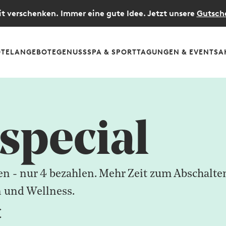
t verschenken. Immer eine gute Idee. Jetzt unsere
Gutsch
TEL
ANGEBOTE
GENUSS
SPA & SPORT
TAGUNGEN & EVENTS
A
special
en - nur 4 bezahlen. Mehr Zeit zum Abschalte
n und Wellness.
€