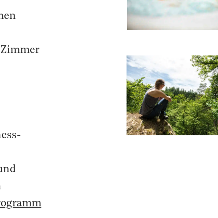
hen
m Zimmer
ness-
und
h
rogramm