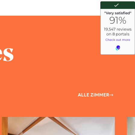
 bis 1 Woche vor Anreise kostenfrei
rsonen können bis 4 Wochen vor Anreise
t 45,-
 Anzahlung erforderlich. Erfolgt die
erechnen wir für die erwachsene Person den
so werden Ausfallkosten in Höhe von 60% der
.g. Preise.
nierbar.
es
t 70,-
ffet)
 wie Wickelauflage, Babywanne, WC-Sitz,
r oder Steckdosensicherungen benötigen.
ALLE ZIMMER
hren gestattet. Bitte begleiten Sie Ihre Kinder
e Nutzung des Fitness-Studios ist ab 16
aubt.