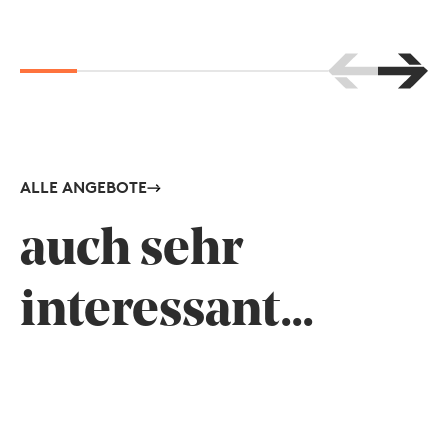
Nach links b
Nach r
ALLE ANGEBOTE
auch sehr
interessant...