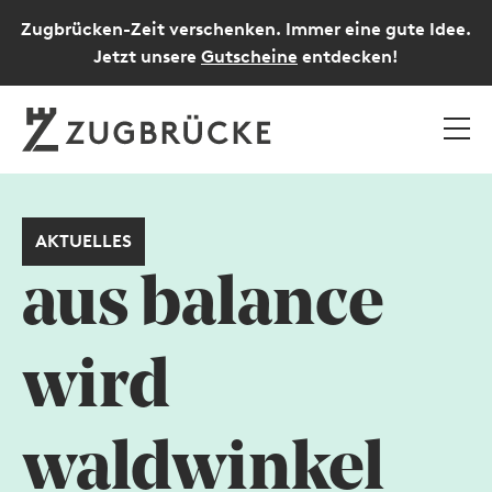
Zugbrücken-Zeit verschenken. Immer eine gute Idee.
Jetzt unsere
Gutscheine
entdecken!
AKTUELLES
aus balance
wird
waldwinkel