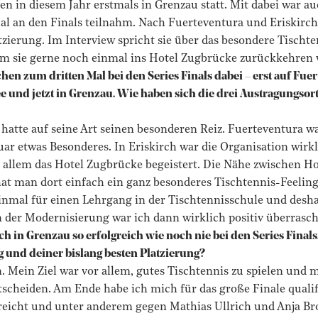
den in diesem Jahr erstmals in Grenzau statt. Mit dabei war au
al an den Finals teilnahm. Nach Fuerteventura und Eriskirch 
atzierung. Im Interview spricht sie über das besondere Tischte
m sie gerne noch einmal ins Hotel Zugbrücke zurückkehren 
hen zum dritten Mal bei den Series Finals dabei – erst auf Fue
 und jetzt in Grenzau. Wie haben sich die drei Austragungsort
hatte auf seine Art seinen besonderen Reiz. Fuerteventura w
r etwas Besonderes. In Eriskirch war die Organisation wirkl
 allem das Hotel Zugbrücke begeistert. Die Nähe zwischen Ho
at man dort einfach ein ganz besonderes Tischtennis-Feeling
inmal für einen Lehrgang in der Tischtennisschule und desha
n der Modernisierung war ich dann wirklich positiv überrasch
dich in Grenzau so erfolgreich wie noch nie bei den Series Finals
g und deiner bislang besten Platzierung?
n. Mein Ziel war vor allem, gutes Tischtennis zu spielen und m
tscheiden. Am Ende habe ich mich für das große Finale qualif
erreicht und unter anderem gegen Mathias Ullrich und Anja 