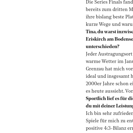
Die Series Finals fan
bereits zum dritten M
ihre bislang beste Pl
kurze Wege und waru
Tina, du warst inzwisc
Eriskirch am Bodensee
unterschieden?
Jeder Austragungsort 
warme Wetter im Janua
Grenzau hat mich vor
ideal und insgesamt h
2000er Jahre schon e
es heute aussieht. Vo
Sportlich lief es für 
du mit deiner Leistun
Ich bin sehr zufriede
Spiele für mich zu en
positive 4:3-Bilanz 