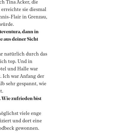
ch Tina Acker, die
erreichte sie diesmal
nnis-Flair in Grenzau,
würde.
rteventura, dann in
e aus deiner Sicht
ar natürlich durch das
ich top. Und in
tel und Halle war
. Ich war Anfang der
lb sehr gespannt, wie
t.
. Wie zufrieden bist
öglichst viele enge
iziert und dort eine
Brodbeck gewonnen.