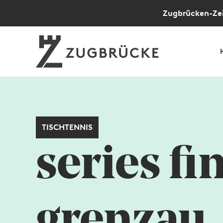
Zugbrücken-Zei
TISCHTENNIS
series fi
grenzau