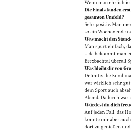
Wenn man ehrlich ist
Die Finals fanden ers
gesamten Umfeld?
Sehr positiv. Man merk
so ein Wochenende na
Was macht den Stando
Man spürt einfach, da
– da bekommt man eig
Brexbachtal überall 
Was bleibt dir von G
Definitiv die Kombi
war wirklich sehr gu
dem Sport auch abseit
Abend. Dadurch war d
Würdest du dich freue
Auf jeden Fall. das H
könnte mir aber auch
dort zu genießen und