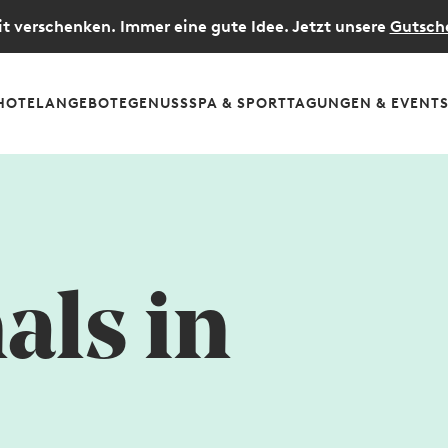
t verschenken. Immer eine gute Idee. Jetzt unsere
Gutsch
HOTEL
ANGEBOTE
GENUSS
SPA & SPORT
TAGUNGEN & EVENT
nals in