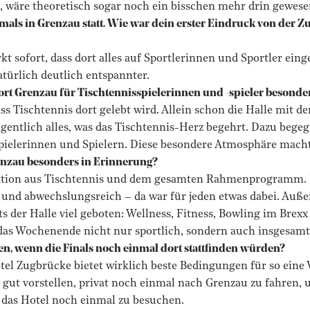
, wäre theoretisch sogar noch ein bisschen mehr drin gewese
tmals in Grenzau statt. Wie war dein erster Eindruck von der
t sofort, dass dort alles auf Sportlerinnen und Sportler einge
türlich deutlich entspannter.
rt Grenzau für Tischtennisspielerinnen und -spieler besonde
ss Tischtennis dort gelebt wird. Allein schon die Halle mit d
entlich alles, was das Tischtennis-Herz begehrt. Dazu bege
Spielerinnen und Spielern. Diese besondere Atmosphäre macht
renzau besonders in Erinnerung?
nation aus Tischtennis und dem gesamten Rahmenprogramm. 
t und abwechslungsreich – da war für jeden etwas dabei. Au
s der Halle viel geboten: Wellness, Fitness, Bowling im Brex
as Wochenende nicht nur sportlich, sondern auch insgesamt e
n, wenn die Finals noch einmal dort stattfinden würden?
otel Zugbrücke bietet wirklich beste Bedingungen für so eine 
 gut vorstellen, privat noch einmal nach Grenzau zu fahren,
 das Hotel noch einmal zu besuchen.