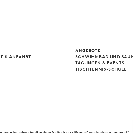
ANGEBOTE
T & ANFAHRT
SCHWIMMBAD UND SAU
TAGUNGEN & EVENTS
TISCHTENNIS-SCHULE
© H
hrung
Hinweisgeber
Barrierefreiheitserklärung
Cookieeinstellungen