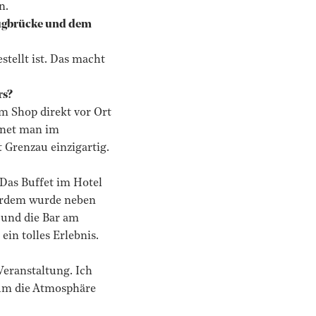
n.
 Zugbrücke und dem
stellt ist. Das macht
rs?
em Shop direkt vor Ort
gnet man im
 Grenzau einzigartig.
Das Buffet im Hotel
ßerdem wurde neben
x und die Bar am
in tolles Erlebnis.
Veranstaltung. Ich
 um die Atmosphäre