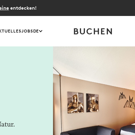
eine
entdecken!
BUCHEN
KTUELLES
JOBS
DE
atur.